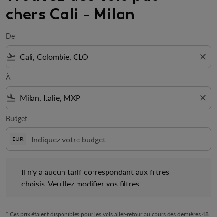
chers Cali - Milan
De
flight_takeoff
close
À
flight_land
close
Budget
EUR
Il n'y a aucun tarif correspondant aux filtres choisis. Veuillez mo
Il n'y a aucun tarif correspondant aux filtres
choisis. Veuillez modifier vos filtres
* Ces prix étaient disponibles pour les vols aller-retour au cours des dernières 48