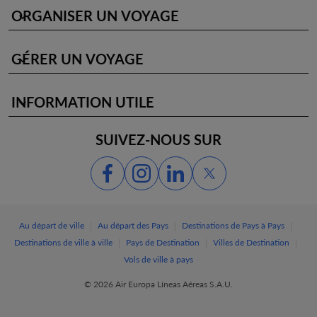
ORGANISER UN VOYAGE
keyboard_arrow_down
GÉRER UN VOYAGE
keyboard_arrow_down
INFORMATION UTILE
keyboard_arrow_down
SUIVEZ-NOUS SUR
|
|
|
Au départ de ville
Au départ des Pays
Destinations de Pays à Pays
|
|
|
Destinations de ville à ville
Pays de Destination
Villes de Destination
Vols de ville à pays
© 2026 Air Europa Líneas Aéreas S.A.U.