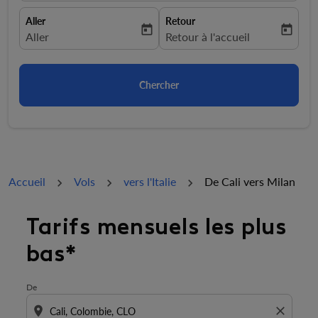
Aller
Retour
today
today
fc-booking-departure-date-aria-label
Aller
fc-booking-return-date-aria-la
Retour à l'accueil
Chercher
Accueil
Vols
vers l'Italie
De Cali vers Milan
Essayez de mettre à jour votre itinéraire (origine et/ou
Tarifs mensuels les plus
bas*
De
location_on
close