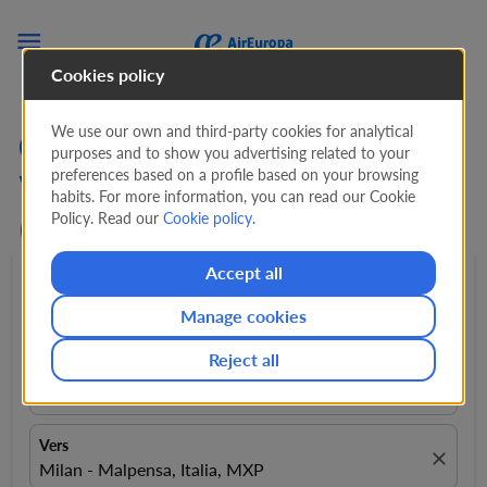

Cookies policy
We use our own and third-party cookies for analytical
Cherchez des Offres de
purposes and to show you advertising related to your
preferences based on a profile based on your browsing
Vols de Cali vers Milan
habits. For more information, you can read our Cookie
Policy. Read our
Cookie policy
.
(CLO - MXP)
Accept all
Aller-retour
expand_more
1 Passager
expand_more
Manage cookies
Reject all
De
close
Cali, Colombie, CLO
Vers
close
Milan - Malpensa, Italia, MXP