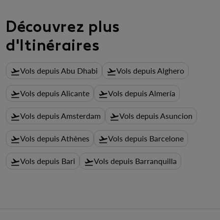
Découvrez plus
d'Itinéraires
Vols depuis Abu Dhabi
Vols depuis Alghero
flight_takeoff
flight_takeoff
Vols depuis Alicante
Vols depuis Almería
flight_takeoff
flight_takeoff
Vols depuis Amsterdam
Vols depuis Asuncion
flight_takeoff
flight_takeoff
Vols depuis Athènes
Vols depuis Barcelone
flight_takeoff
flight_takeoff
Vols depuis Bari
Vols depuis Barranquilla
flight_takeoff
flight_takeoff