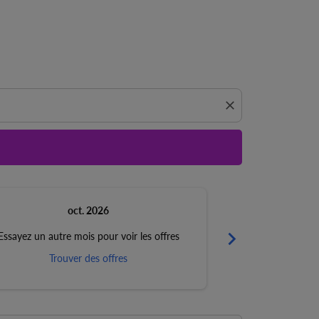
 de trouver des offres.
close
oct. 2026
chevron_right
Essayez un autre mois pour voir les offres
Essayez un autre 
Trouver des offres
Trouv