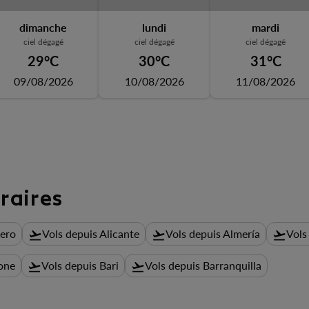
dimanche
lundi
mardi
ciel dégagé
ciel dégagé
ciel dégagé
29°C
30°C
31°C
09/08/2026
10/08/2026
11/08/2026
raires
hero
Vols depuis Alicante
Vols depuis Almería
Vols
flight_takeoff
flight_takeoff
flight_takeoff
one
Vols depuis Bari
Vols depuis Barranquilla
flight_takeoff
flight_takeoff