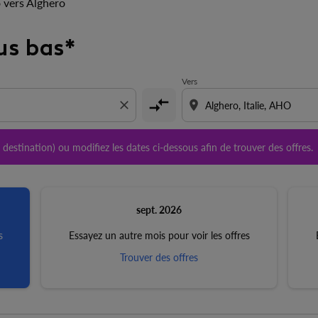
 vers Alghero
gine et/ou destination) ou modifiez les dates ci-dessous afin
us bas*
Vers
compare_arrows
close
location_on
u destination) ou modifiez les dates ci-dessous afin de trouver des offres.
sept. 2026
s
Essayez un autre mois pour voir les offres
Trouver des offres