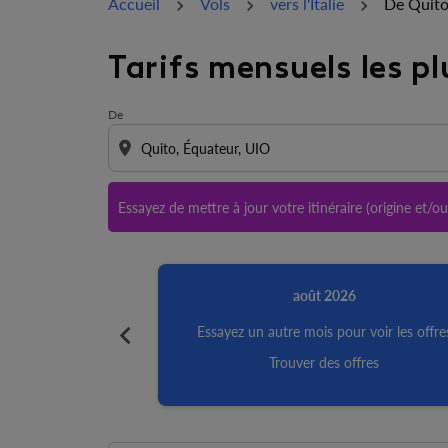
Accueil
Vols
vers l'Italie
De Quito
Essayez de mettre à jour votre itinéraire (ori
Tarifs mensuels les pl
De
location_on
Essayez de mettre à jour votre itinéraire (origine et/o
août 2026
chevron_left
Essayez un autre mois pour voir les offre
Trouver des offres