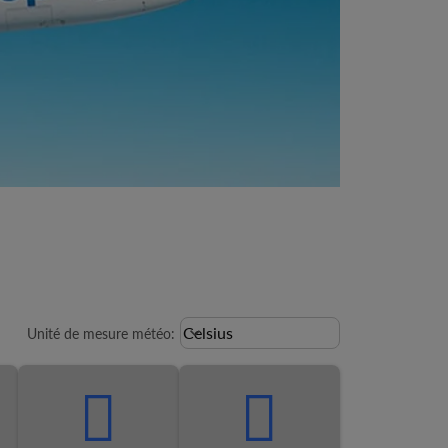
Weather unit option Celsius Select
Celsius
keyboard_arrow_down
Unité de mesure météo
: