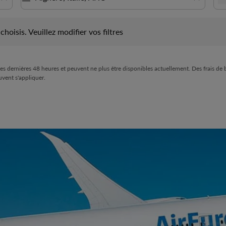
is. Veuillez modifier vos filtres
choisis. Veuillez modifier vos filtres
 des dernières 48 heures et peuvent ne plus être disponibles actuellement. Des frais de
uvent s'appliquer.