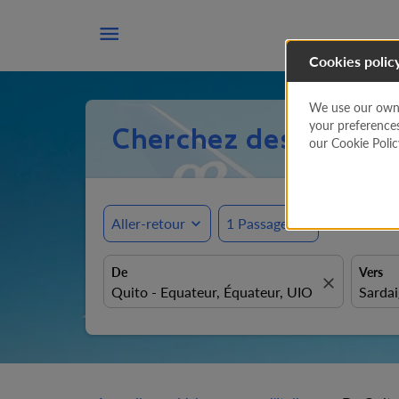

Cookies polic
We use our own a
your preference
Cherchez des Offres 
our Cookie Poli
Aller-retour
expand_more
1 Passager
expand_more
De
Vers
close