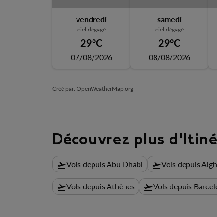
vendredi
samedi
ciel dégagé
ciel dégagé
29°C
29°C
07/08/2026
08/08/2026
Créé par
: OpenWeatherMap.org
Découvrez plus d'Itiné
Vols depuis Abu Dhabi
Vols depuis Alg
flight_takeoff
flight_takeoff
Vols depuis Athènes
Vols depuis Barcel
flight_takeoff
flight_takeoff