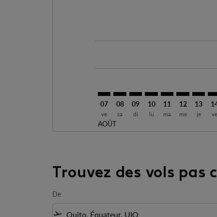
Displaying fares for août-2026
UIO–AHO: cmp-view-offers-discla
UIO–AHO: cmp-view-offers-di
UIO–AHO: cmp-view-offer
UIO–AHO: cmp-view-o
UIO–AHO: cmp-v
UIO–AHO: c
UIO–AH
UI
07
08
09
10
11
12
13
1
ve
sa
di
lu
ma
me
je
v
AOÛT
Trouvez des vols pas 
De
flight_takeoff