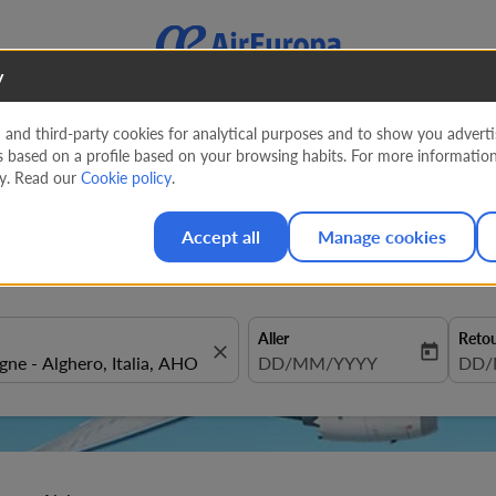
y
nd third-party cookies for analytical purposes and to show you advertis
s based on a profile based on your browsing habits. For more informatio
de Vols de Quito vers Algher
cy. Read our
Cookie policy
.
Accept all
Manage cookies
Aller
Reto
close
today
fc-booking-departure-date-aria
DD/MM/YYYY
fc-b
DD/