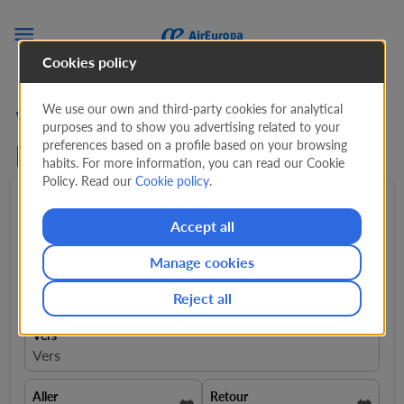

Cookies policy
We use our own and third-party cookies for analytical
Vols de San José vers la
purposes and to show you advertising related to your
preferences based on a profile based on your browsing
Belgique
habits. For more information, you can read our Cookie
Policy. Read our
Cookie policy
.
Aller-retour
expand_more
1 Passager
expand_more
Accept all
Manage cookies
De
close
San José, Costa Rica, SJO
Reject all
Vers
Vers
Aller
Retour