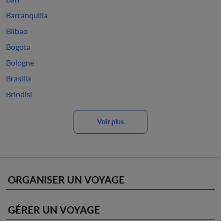
Barranquilla
Bilbao
Bogota
Bologne
Brasilia
Brindisi
Voir plus
ORGANISER UN VOYAGE
keyboard_arrow_down
GÉRER UN VOYAGE
keyboard_arrow_down