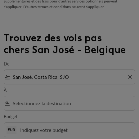
supplémentaires et des frais pour d'autres services optionnels peuvent
s'appliquer. D'autres termes et conditions peuvent s'appliquer.
Trouvez des vols pas
chers San José - Belgique
De
flight_takeoff
close
À
flight_land
Budget
EUR