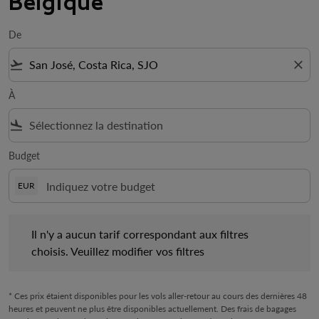
Belgique
De
flight_takeoff
close
À
flight_land
Budget
EUR
Il n'y a aucun tarif correspondant aux filtres choisis. Veuillez mo
Il n'y a aucun tarif correspondant aux filtres
choisis. Veuillez modifier vos filtres
* Ces prix étaient disponibles pour les vols aller-retour au cours des dernières 48
heures et peuvent ne plus être disponibles actuellement. Des frais de bagages