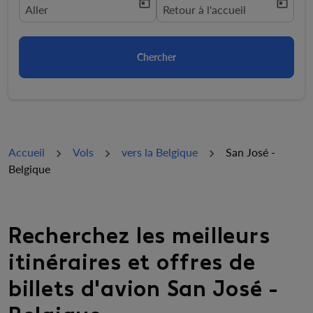
today
today
fc-booking-departure-date-aria-label
Aller
fc-booking-return-date-aria-la
Retour à l'accueil
Chercher
Accueil
Vols
vers la Belgique
San José -
Belgique
Recherchez les meilleurs
itinéraires et offres de
billets d'avion San José -