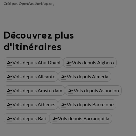
Créé par
: OpenWeatherMap.org
Découvrez plus
d'Itinéraires
Vols depuis Abu Dhabi
Vols depuis Alghero
flight_takeoff
flight_takeoff
Vols depuis Alicante
Vols depuis Almería
flight_takeoff
flight_takeoff
Vols depuis Amsterdam
Vols depuis Asuncion
flight_takeoff
flight_takeoff
Vols depuis Athènes
Vols depuis Barcelone
flight_takeoff
flight_takeoff
Vols depuis Bari
Vols depuis Barranquilla
flight_takeoff
flight_takeoff