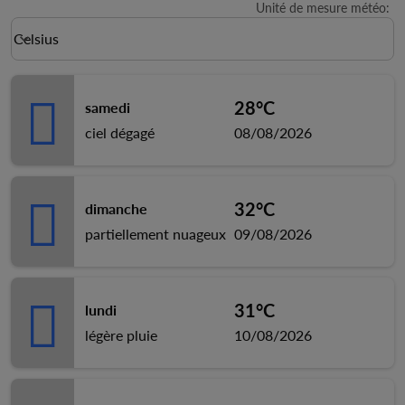
Unité de mesure météo
:
Weather unit option Celsius Selected
Celsius
keyboard_arrow_down
28°C
samedi
ciel dégagé
08/08/2026
32°C
dimanche
partiellement nuageux
09/08/2026
31°C
lundi
légère pluie
10/08/2026