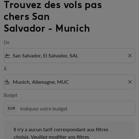
Trouvez des vols pas
chers San
Salvador - Munich
De
flight_takeoff
close
À
flight_land
close
Budget
EUR
Il n'y a aucun tarif correspondant aux filtres choisis. Veuillez mo
Il n'y a aucun tarif correspondant aux filtres
choisis. Veuillez modifier vos filtres