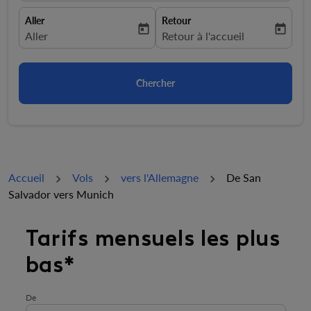
Aller
Retour
today
today
fc-booking-departure-date-aria-label
Aller
fc-booking-return-date-aria-la
Retour à l'accueil
Chercher
Accueil
Vols
vers l'Allemagne
De San
Salvador vers Munich
Essayez de mettre à jour votre itinéraire (origine et/ou
Tarifs mensuels les plus
bas*
De