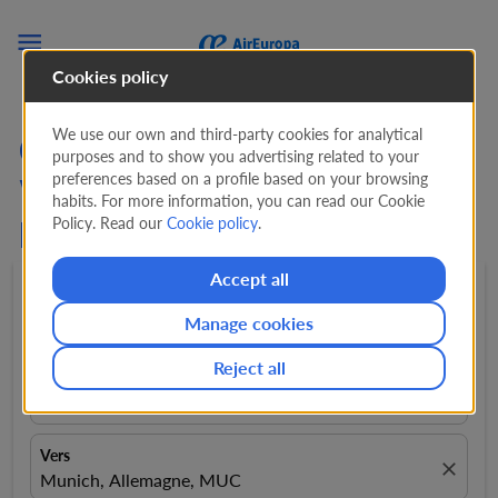

Cookies policy
We use our own and third-party cookies for analytical
Cherchez des Offres de
purposes and to show you advertising related to your
preferences based on a profile based on your browsing
Vols de San Salvador vers
habits. For more information, you can read our Cookie
Policy. Read our
Cookie policy
.
Munich (SAL - MUC)
Accept all
Aller-retour
expand_more
1 Passager
expand_more
Manage cookies
Reject all
De
close
El Salvador, El Salvador, SAL
Vers
close
Munich, Allemagne, MUC