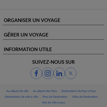
ORGANISER UN VOYAGE
keyboard_arrow_down
GÉRER UN VOYAGE
keyboard_arrow_down
INFORMATION UTILE
keyboard_arrow_down
SUIVEZ-NOUS SUR
|
|
|
Au départ de ville
Au départ des Pays
Destinations de Pays à Pays
|
|
|
Destinations de ville à ville
Pays de Destination
Villes de Destination
Vols de ville à pays