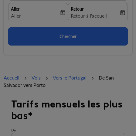
Aller
Retour
today
today
fc-booking-departure-date-aria-label
Aller
fc-booking-return-date-aria-la
Retour à l'accueil
Chercher
Accueil
Vols
Vers le Portugal
De San
Salvador vers Porto
Essayez de mettre à jour votre itinéraire (origine et/ou
Tarifs mensuels les plus
bas*
De