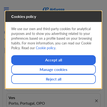

Cookies policy
We use our own and third-party cookies for analytical
Cherchez des Offres de
purposes and to show you advertising related to your
preferences based on a profile based on your browsing
Vols de San Salvador vers
habits. For more information, you can read our Cookie
Policy. Read our
Cookie policy
.
Porto (SAL - OPO)
Accept all
Aller-retour
expand_more
1 Passager
expand_more
Manage cookies
Reject all
De
close
El Salvador, El Salvador, SAL
Vers
close
Porto, Portugal, OPO