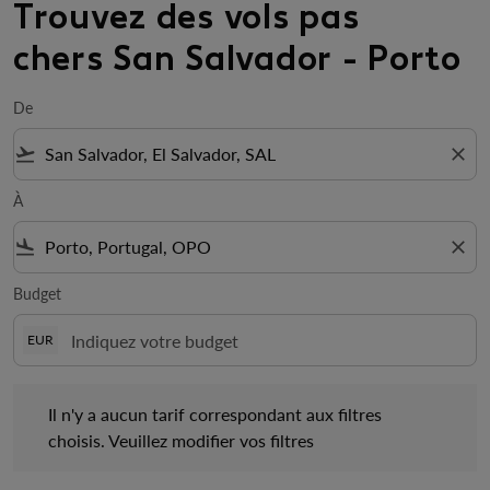
Trouvez des vols pas
chers San Salvador - Porto
De
flight_takeoff
close
À
flight_land
close
Budget
EUR
Il n'y a aucun tarif correspondant aux filtres choisis. Veuillez mo
Il n'y a aucun tarif correspondant aux filtres
choisis. Veuillez modifier vos filtres