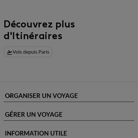
Découvrez plus
d'Itinéraires
Vols depuis Paris
flight_takeoff
ORGANISER UN VOYAGE
keyboard_arrow_down
GÉRER UN VOYAGE
keyboard_arrow_down
INFORMATION UTILE
keyboard_arrow_down