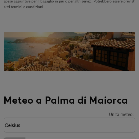
spese aggiuntive per il bagaglio in più o per altri servizi. Potrebbero essere previsti
altri termini e condizioni.
Meteo a Palma di Maiorca
Unità meteo
:
Weather unit option Celsius Selected
Celsius
keyboard_arrow_down