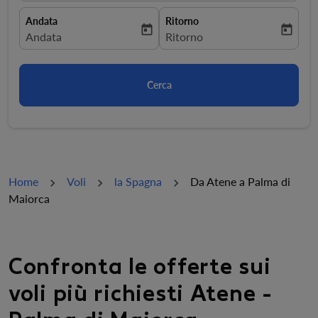
Andata
Ritorno
today
today
fc-booking-departure-date-aria-label
Andata
fc-booking-return-date-aria-la
Ritorno
Cerca
Home
Voli
la Spagna
Da Atene a Palma di
Maiorca
Confronta le offerte sui
voli più richiesti Atene -