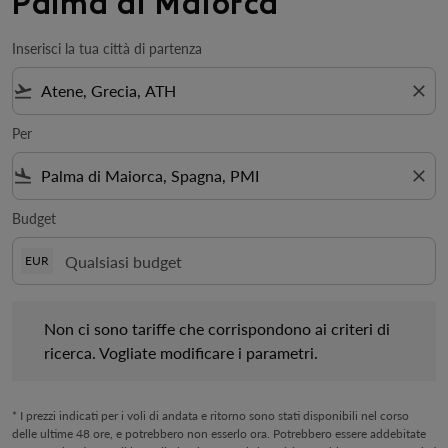
Palma di Maiorca
Inserisci la tua città di partenza
flight_takeoff
close
Per
flight_land
close
Budget
EUR
Non ci sono tariffe che corrispondono ai criteri di ricerca. Vogl
Non ci sono tariffe che corrispondono ai criteri di
ricerca. Vogliate modificare i parametri.
* I prezzi indicati per i voli di andata e ritorno sono stati disponibili nel corso
delle ultime 48 ore, e potrebbero non esserlo ora. Potrebbero essere addebitate