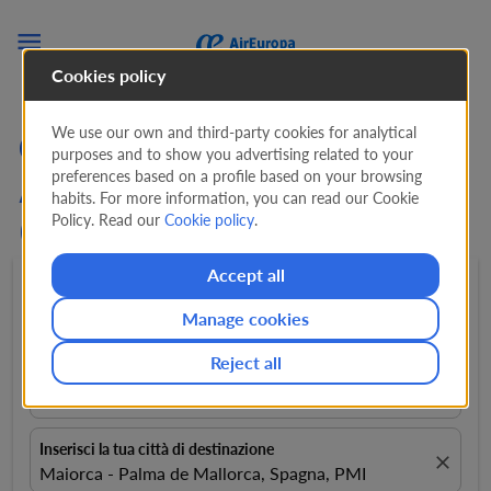

Cookies policy
We use our own and third-party cookies for analytical
Cerca offerte sui voli da
purposes and to show you advertising related to your
preferences based on a profile based on your browsing
Atene a Palma di Maiorca
habits. For more information, you can read our Cookie
Policy. Read our
Cookie policy
.
(ATH - PMI) da
313 EUR
Accept all
Andata e ritorno
expand_more
1 Passeggeri
expand_more
Manage cookies
Reject all
Inserisci la tua città di partenza
close
Atene, Grecia, ATH
Inserisci la tua città di destinazione
close
Maiorca - Palma de Mallorca, Spagna, PMI