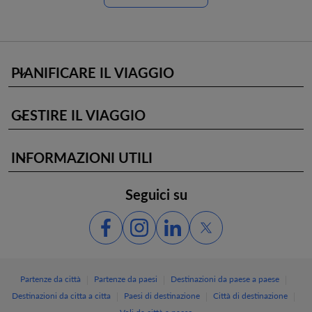
PIANIFICARE IL VIAGGIO
keyboard_arrow_down
GESTIRE IL VIAGGIO
keyboard_arrow_down
INFORMAZIONI UTILI
keyboard_arrow_down
Seguici su
|
|
|
Partenze da città
Partenze da paesi
Destinazioni da paese a paese
|
|
|
Destinazioni da citta a citta
Paesi di destinazione
Città di destinazione