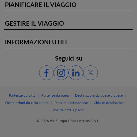
PIANIFICARE IL VIAGGIO
keyboard_arrow_down
GESTIRE IL VIAGGIO
keyboard_arrow_down
INFORMAZIONI UTILI
keyboard_arrow_down
Seguici su
|
|
|
Partenze da città
Partenze da paesi
Destinazioni da paese a paese
|
|
|
Destinazioni da citta a citta
Paesi di destinazione
Città di destinazione
Voli da città a paese
© 2026 Air Europa Líneas Aéreas S.A.U.