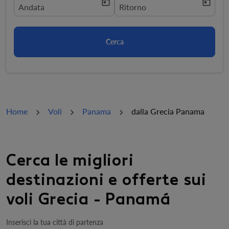
today
today
fc-booking-departure-date-aria-label
Andata
fc-booking-return-date-aria-la
Ritorno
Cerca
Home
Voli
Panama
dalla Grecia Panama
Cerca le migliori
destinazioni e offerte sui
voli Grecia - Panamá
Inserisci la tua città di partenza