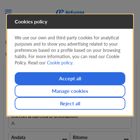

Cookies policy
We use our own and third-party cookies for analytical
Cerca voli economici dalla
purposes and to show you advertising related to your
preferences based on a profile based on your browsing
Grecia verso Panama
habits. For more information, you can read our Cookie
Policy. Read our
Cookie policy
.
Andata e ritorno
expand_more
1 Passeggeri
expand_more
Accept all
Manage cookies
Inserisci la tua città di partenza
Scegli luogo di partenza
Reject all
Inserisci la tua città di destinazione
A
Andata
Ritorno