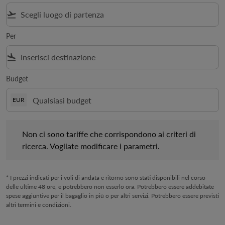
flight_takeoff
Per
flight_land
Budget
EUR
Non ci sono tariffe che corrispondono ai criteri di ricerca. Vogl
Non ci sono tariffe che corrispondono ai criteri di
ricerca. Vogliate modificare i parametri.
* I prezzi indicati per i voli di andata e ritorno sono stati disponibili nel corso
delle ultime 48 ore, e potrebbero non esserlo ora. Potrebbero essere addebitate
spese aggiuntive per il bagaglio in più o per altri servizi. Potrebbero essere previsti
altri termini e condizioni.