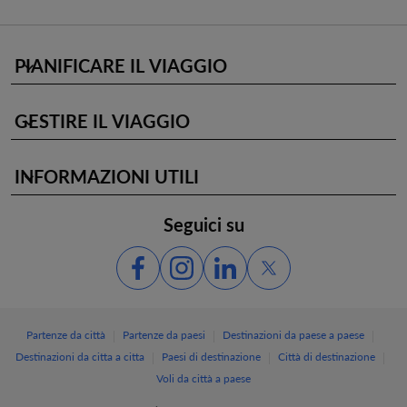
PIANIFICARE IL VIAGGIO
keyboard_arrow_down
GESTIRE IL VIAGGIO
keyboard_arrow_down
INFORMAZIONI UTILI
keyboard_arrow_down
Seguici su
|
|
|
Partenze da città
Partenze da paesi
Destinazioni da paese a paese
|
|
|
Destinazioni da citta a citta
Paesi di destinazione
Città di destinazione
Voli da città a paese