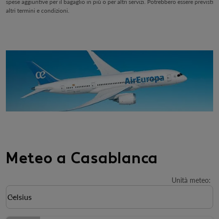
spese aggiuntive per il bagaglio in più o per altri servizi. Potrebbero essere previsti
altri termini e condizioni.
Meteo a Casablanca
Unità meteo
:
Weather unit option Celsius Selected
Celsius
keyboard_arrow_down