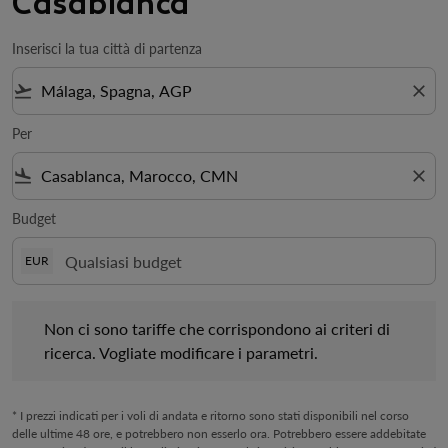
Casablanca
Inserisci la tua città di partenza
flight_takeoff
close
Per
flight_land
close
Budget
EUR
Non ci sono tariffe che corrispondono ai criteri di ricerca. Vogl
Non ci sono tariffe che corrispondono ai criteri di
ricerca. Vogliate modificare i parametri.
* I prezzi indicati per i voli di andata e ritorno sono stati disponibili nel corso
delle ultime 48 ore, e potrebbero non esserlo ora. Potrebbero essere addebitate