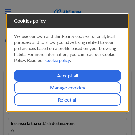

Cookies policy
We use our own and third-party cookies for analytical
Cerca offerte sui voli da
purposes and to show you advertising related to your
preferences based on a profile based on your browsing
Málaga a Casablanca
habits. For more information, you can read our Cookie
Policy. Read our
Cookie policy
.
(AGP - CMN)
Accept all
Andata e ritorno
expand_more
1 Passeggeri
expand_more
Manage cookies
Reject all
Inserisci la tua città di partenza
Scegli luogo di partenza
Inserisci la tua città di destinazione
A