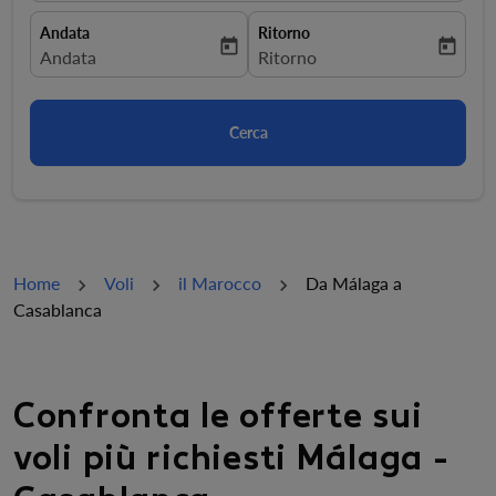
Andata
Ritorno
today
today
fc-booking-departure-date-aria-label
Andata
fc-booking-return-date-aria-la
Ritorno
Cerca
Home
Voli
il Marocco
Da Málaga a
Casablanca
Confronta le offerte sui
voli più richiesti Málaga -