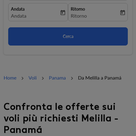
Andata
Ritorno
today
today
fc-booking-departure-date-aria-label
Andata
fc-booking-return-date-aria-la
Ritorno
Cerca
Home
Voli
Panama
Da Melilla a Panamá
Confronta le offerte sui
voli più richiesti Melilla -
Panamá