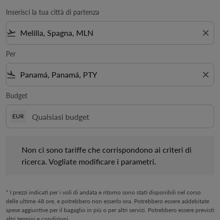
Inserisci la tua città di partenza
flight_takeoff
close
Per
flight_land
close
Budget
EUR
Non ci sono tariffe che corrispondono ai criteri di ricerca. Vogl
Non ci sono tariffe che corrispondono ai criteri di
ricerca. Vogliate modificare i parametri.
* I prezzi indicati per i voli di andata e ritorno sono stati disponibili nel corso
delle ultime 48 ore, e potrebbero non esserlo ora. Potrebbero essere addebitate
spese aggiuntive per il bagaglio in più o per altri servizi. Potrebbero essere previsti
altri termini e condizioni.