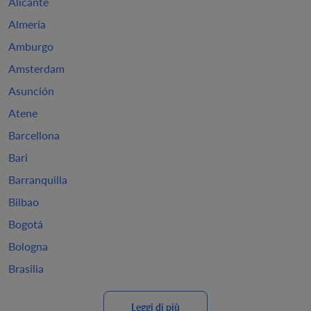
Alicante
Almería
Amburgo
Amsterdam
Asunción
Atene
Barcellona
Bari
Barranquilla
Bilbao
Bogotá
Bologna
Brasilia
Leggi di più