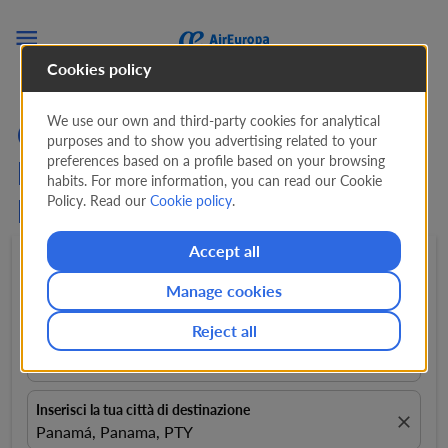

Cookies policy
We use our own and third-party cookies for analytical
Cerca offerte sui voli da
purposes and to show you advertising related to your
preferences based on a profile based on your browsing
Melilla a Panamá (MLN -
habits. For more information, you can read our Cookie
Policy. Read our
Cookie policy
.
PTY)
Accept all
Andata e ritorno
expand_more
1 Passeggeri
expand_more
Manage cookies
Reject all
Inserisci la tua città di partenza
Scegli luogo di partenza
Inserisci la tua città di destinazione
close
Panamá, Panama, PTY