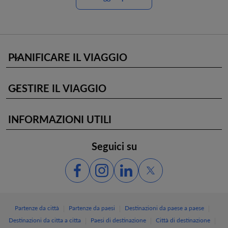
PIANIFICARE IL VIAGGIO
keyboard_arrow_down
GESTIRE IL VIAGGIO
keyboard_arrow_down
INFORMAZIONI UTILI
keyboard_arrow_down
Seguici su
|
|
|
Partenze da città
Partenze da paesi
Destinazioni da paese a paese
|
|
|
Destinazioni da citta a citta
Paesi di destinazione
Città di destinazione