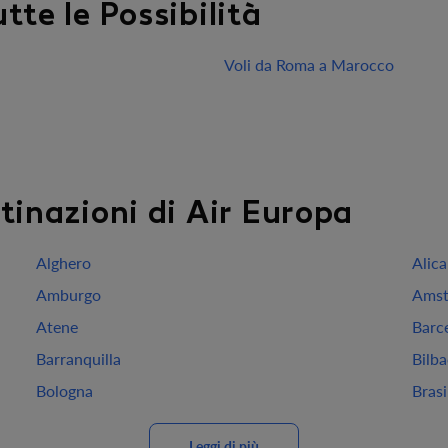
tte le Possibilità
Voli da Roma a Marocco
stinazioni di Air Europa
Alghero
Alic
Amburgo
Amst
Atene
Barc
Barranquilla
Bilb
Bologna
Brasi
Leggi di più