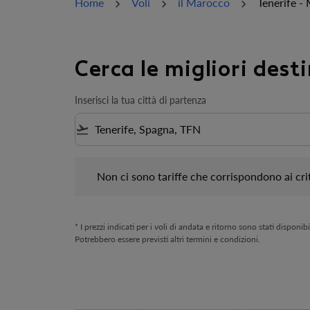
Home
Voli
il Marocco
Tenerife -
Cerca le migliori dest
Inserisci la tua città di partenza
flight_takeoff
Non ci sono tariffe che corrispondono ai criteri d
Non ci sono tariffe che corrispondono ai crit
* I prezzi indicati per i voli di andata e ritorno sono stati disponi
Potrebbero essere previsti altri termini e condizioni.