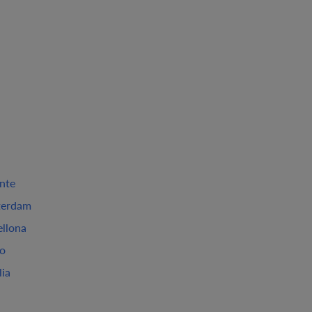
ante
erdam
ellona
ao
lia