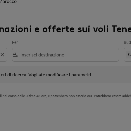
 Marocco
inazioni e offerte sui voli Ten
Per
Bud
close
flight_land
E
i ricerca. Vogliate modificare i parametri.
eri di ricerca. Vogliate modificare i parametri.
bili nel corso delle ultime 48 ore, e potrebbero non esserlo ora. Potrebbero essere addebit