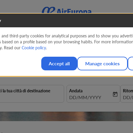
y
nd third-party cookies for analytical purposes and to show you advertis
s based on a profile based on your browsing habits. For more informatio
arocco
cy. Read our
Cookie policy
.
Accept all
Manage cookies
ci la tua città di destinazione
Andata
Ritor
today
fc-booking-departure-date-aria
DD/MM/YYYY
fc-b
DD/