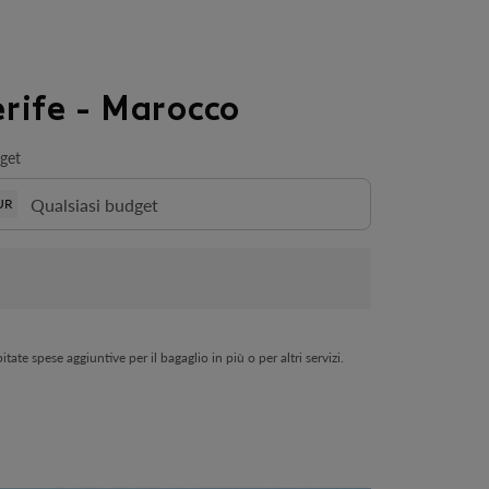
erife - Marocco
get
UR
ate spese aggiuntive per il bagaglio in più o per altri servizi.